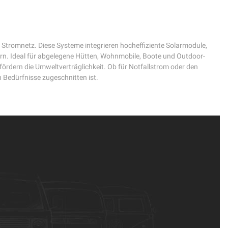
romnetz. Diese Systeme integrieren hocheffiziente Solarmodule,
efern. Ideal für abgelegene Hütten, Wohnmobile, Boote und Outdoor-
rdern die Umweltverträglichkeit. Ob für Notfallstrom oder den
n Bedürfnisse zugeschnitten ist.