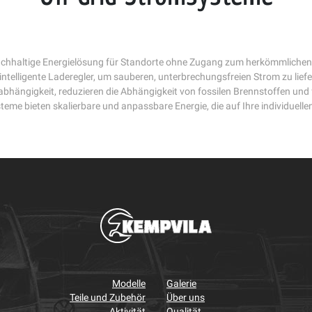
hhaltige Energielösung für Standorte ohne Zugang zum herkömmlichen St
d intelligente Laderegler, um sauberen, unterbrechungsfreien Strom zu li
ängigkeit, reduzieren die Abhängigkeit von fossilen Brennstoffen und fö
eme bieten skalierbare und anpassbare Energie, die auf Ihre individuelle
Modelle
Galerie
Teile und Zubehör
Über uns
Aktivität
Qualität