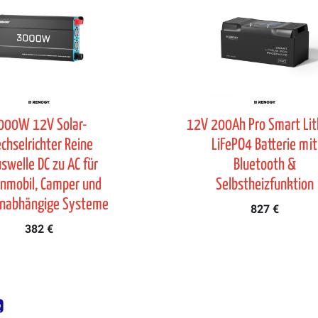
000W 12V Solar-
12V 200Ah Pro Smart Li
chselrichter Reine
LiFePO4 Batterie mit
uswelle DC zu AC für
Bluetooth &
nmobil, Camper und
Selbstheizfunktion
nabhängige Systeme
827 €
382 €