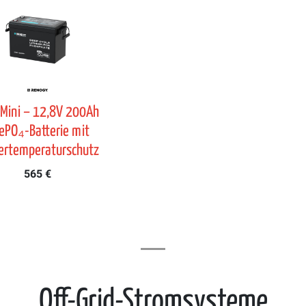
 Mini – 12,8V 200Ah
FePO₄-Batterie mit
ertemperaturschutz
565 €
Off-Grid-Stromsysteme