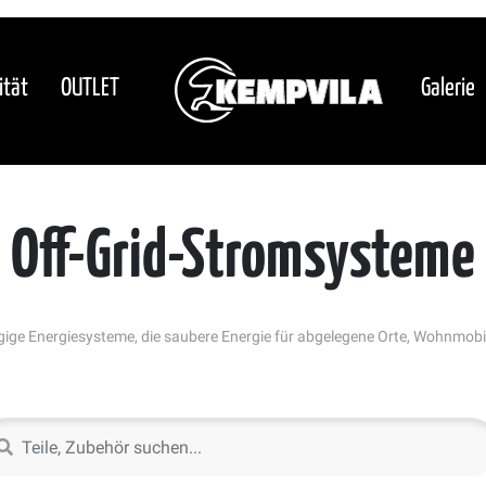
ität
OUTLET
Galerie
Off-Grid-Stromsysteme
gige Energiesysteme, die saubere Energie für abgelegene Orte, Wohnmobil