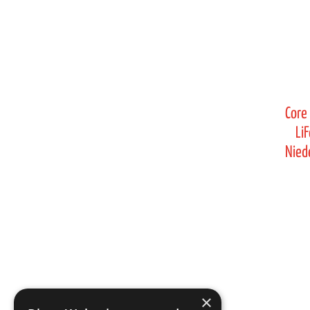
Core
Li
Nied
×