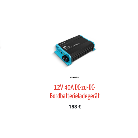
-
12V 40A DC-zu-DC-
Bordbatterieladegerät
188 €