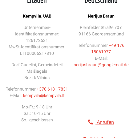
Litauen
Deutschland
Kempvila, UAB
Nerijus Braun
Unternehmen-
Pleinfelder Straße 70 c
Identifikationsnummer:
91166 Georgensgmünd
126172531
Telefonnummer
+49 176
MwSt-Identifikationsnummer:
18061977
LT100006217810
E-Mail:
Dorf Gudeliai, Gemeindeteil
nerijusbraun@googlemail.de
Maišiagala
Bezirk Vilnius
Telefonnummer
+370 618 17831
E-Mail:
kempvila@kempvila.lt
Mo-Fr.: 9-18 Uhr
Sa.: 10-15 Uhr
So.: geschlossen
Anrufen